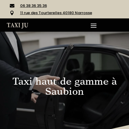
06 38 36 35 36

11 rue des Tourterelles 40180 Narrosse

Taxi haut de gamme à
Saubion