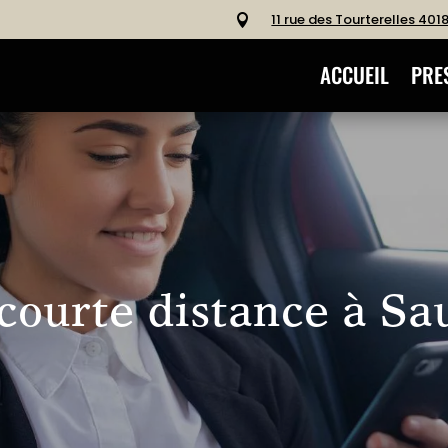
11 rue des Tourterelles 40

ACCUEIL
PRE
 courte distance à Sa