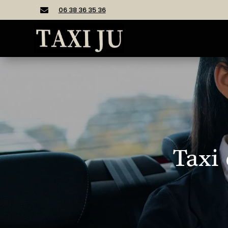
06 38 36 35 36

Taxi