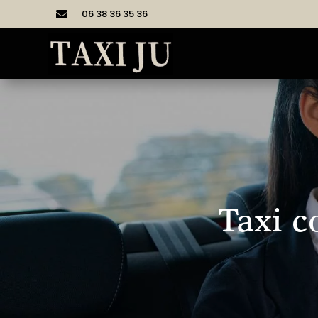
06 38 36 35 36

Taxi c