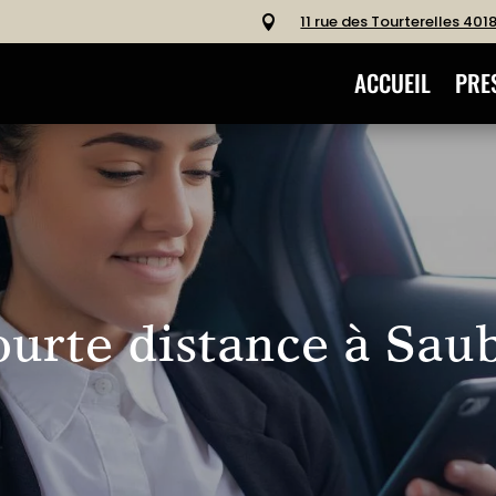
11 rue des Tourterelles 40

ACCUEIL
PRE
ourte distance à Sau