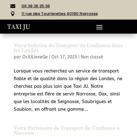
06 38 36 35 36

11 rue des Tourterelles 40180 Narrosse

Votre Solution de Transport de Confiance dans
les Landes
par
OrJULieneGe
|
Oct 17, 2023
|
Non classé
Lorsque vous recherchez un service de transport
fiable et de qualité dans la région des Landes, ne
cherchez pas plus loin que Taxi JU. Notre
entreprise est fière de servir Narrosse, Dax, ainsi
que les localités de Seignosse, Saubrigues et
Saubion, en offrant une gamme...
Votre Partenaire de Transport de Confiance à
Narrosse